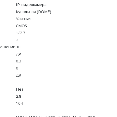
IP-видеокамера
Купольная (DOME)
Уличная
CMOS
1/2.7
2
зрешении
30
Да
0.3
0
Да
Нет
2.8
104