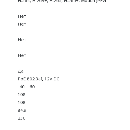
H.264, H.264+, H.265, H.265+, Motion JPEG
Нет
Нет
Нет
Нет
Да
PoE 802.3af, 12V DC
-40 ... 60
108
108
84.9
230