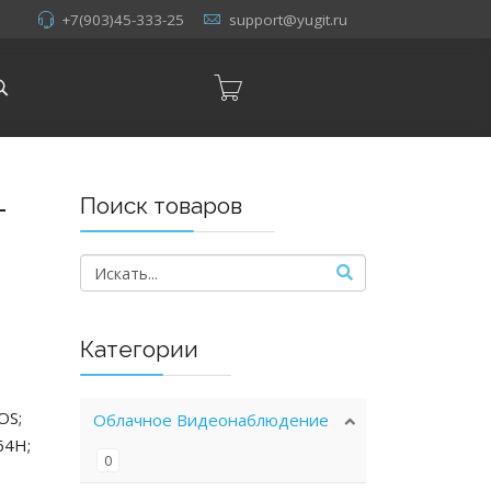
+7(903)45-333-25
support@yugit.ru
-
Поиск товаров
Категории
OS;
Облачное Видеонаблюдение
64H;
0