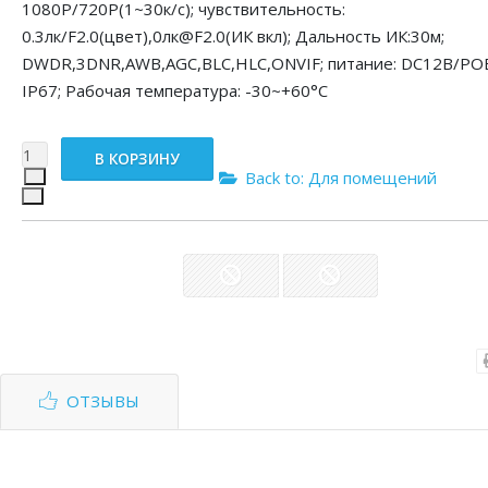
1080P/720P(1~30к/c); чувствительность:
0.3лк/F2.0(цвет),0лк@F2.0(ИК вкл); Дальность ИК:30м;
DWDR,3DNR,AWB,AGC,BLC,HLC,ONVIF; питание: DC12В/PОE
IP67; Рабочая температура: -30~+60°С
Back to: Для помещений
ОТЗЫВЫ