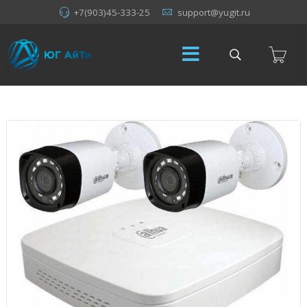
+7(903)45-333-25
support@yugit.ru