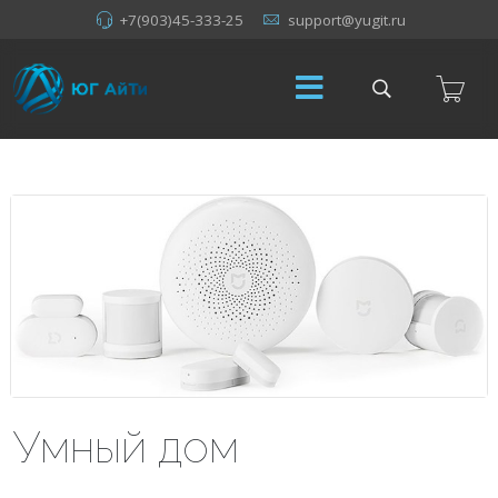
+7(903)45-333-25
support@yugit.ru
Умный дом