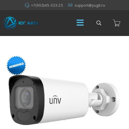
+7(903)45-333-25
support@yugit.ru